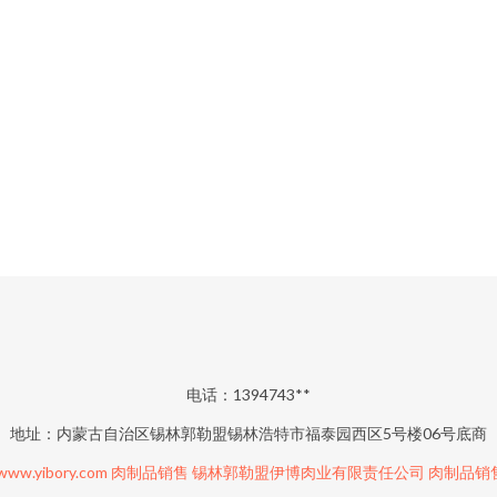
电话：1394743**
地址：内蒙古自治区锡林郭勒盟锡林浩特市福泰园西区5号楼06号底商
www.yibory.com
肉制品销售
锡林郭勒盟伊博肉业有限责任公司
肉制品销