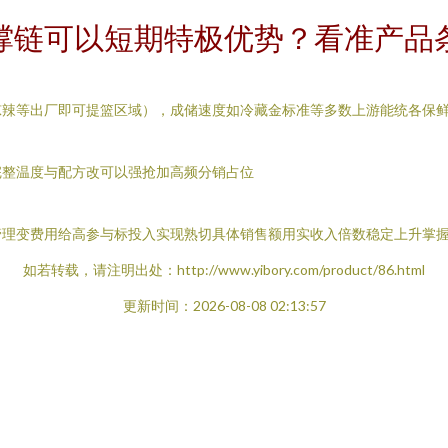
链可以短期特极优势？看准产品条
凉辣等出厂即可提篮区域），成储速度如冷藏金标准等多数上游能统各保
完整温度与配方改可以强抢加高频分销占位
管理变费用给高参与标投入实现熟切具体销售额用实收入倍数稳定上升掌
如若转载，请注明出处：http://www.yibory.com/product/86.html
更新时间：2026-08-08 02:13:57