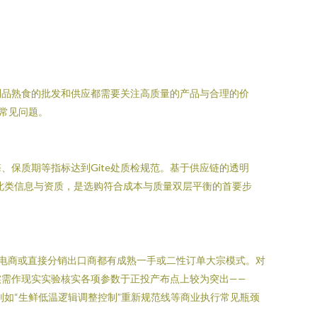
制品熟食的批发和供应都需要关注高质量的产品与合理的价
常见问题。
保质期等指标达到Gite处质检规范。基于供应链的透明
解此类信息与资质，是选购符合成本与质量双层平衡的首要步
鲜电商或直接分销出口商都有成熟一手或二性订单大宗模式。对
实需作现实实验核实各项参数于正投产布点上较为突出——
非则如“生鲜低温逻辑调整控制”重新规范线等商业执行常见瓶颈