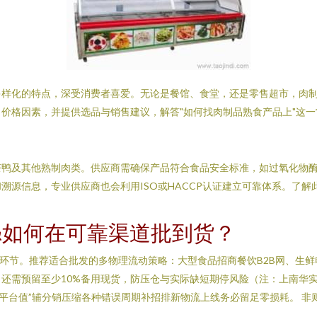
多样化的特点，深受消费者喜爱。无论是餐馆、食堂，还是零售超市，肉
价格因素，并提供选品与销售建议，解答"如何找肉制品熟食产品上"这一
鸭及其他熟制肉类。供应商需确保产品符合食品安全标准，如过氧化物酶、
溯源信息，专业供应商也会利用ISO或HACCP认证建立可靠体系。了
&如何在可靠渠道批到货？
键环节。推荐适合批发的多物理流动策略：大型食品招商餐饮B2B网、生
还需预留至少10%备用现货，防压仓与实际缺短期停风险（注：上南华
买“平台值”辅分销压缩各种错误周期补招排新物流上线务必留足零损耗。 