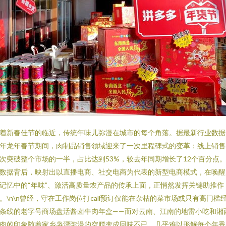
着新春佳节的临近，传统年味儿弥漫在城市的每个角落。据最新行业数据
年龙年春节期间，肉制品销售领域迎来了一次里程碑式的变革：线上销售
次突破整个市场的一半，占比达到53%，较去年同期增长了12个百分点
数据背后，映射出以直播电商、社交电商为代表的新型电商模式，在唤醒
记忆中的“年味”、激活高质量农产品的传承上面，正悄然发挥关键助推作
。\n\n曾经，守在工作岗位打call预订仅能在杂枯的菜市场或只有高门槛
条线的老字号商场盘活酱卤牛肉年盒——而对云南、江南的地雷小吃和湘
肉的印象随着家乡袅漂弥漫的空膛变成回味不已。几乎难以形解每个年香